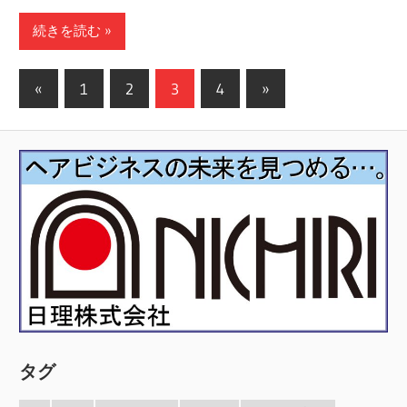
続きを読む
投
前
次
«
1
2
3
4
»
稿
の
の
記
記
の
事
事
ペ
ー
ジ
送
り
タグ