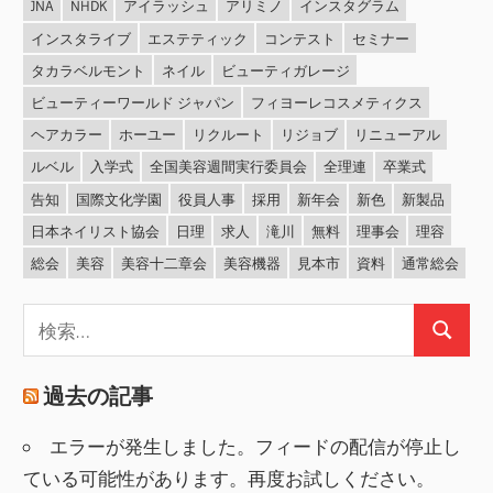
JNA
NHDK
アイラッシュ
アリミノ
インスタグラム
インスタライブ
エステティック
コンテスト
セミナー
タカラベルモント
ネイル
ビューティガレージ
ビューティーワールド ジャパン
フィヨーレコスメティクス
ヘアカラー
ホーユー
リクルート
リジョブ
リニューアル
ルベル
入学式
全国美容週間実行委員会
全理連
卒業式
告知
国際文化学園
役員人事
採用
新年会
新色
新製品
日本ネイリスト協会
日理
求人
滝川
無料
理事会
理容
総会
美容
美容十二章会
美容機器
見本市
資料
通常総会
検
検
索:
索
過去の記事
エラーが発生しました。フィードの配信が停止し
ている可能性があります。再度お試しください。