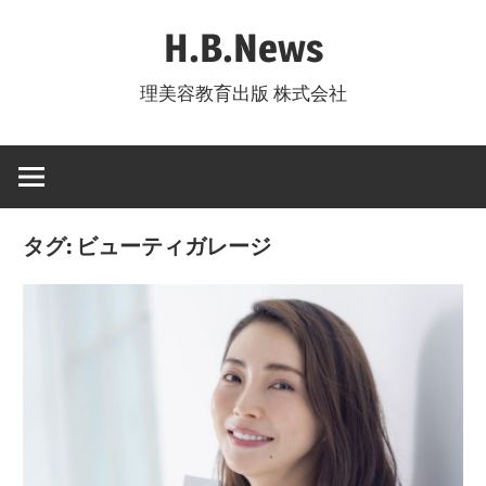
コ
H.B.News
ン
テ
理美容教育出版 株式会社
ン
ツ
へ
ス
キ
タグ:
ビューティガレージ
ッ
プ