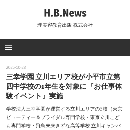
コ
H.B.News
ン
テ
理美容教育出版 株式会社
ン
ツ
へ
ス
キ
2025-10-28
nakamura
ッ
三幸学園 立川エリア校が小平市立第
プ
四中学校の1年生を対象に『お仕事体
験イベント』実施
学校法人三幸学園が運営する立川エリアの3校（東京
ビューティー＆ブライダル専門学校・東京立川こど
も専門学校・飛鳥未来きずな高等学校 立川キャンパ