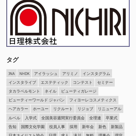
ョ
ン
タグ
JNA
NHDK
アイラッシュ
アリミノ
インスタグラム
インスタライブ
エステティック
コンテスト
セミナー
タカラベルモント
ネイル
ビューティガレージ
ビューティーワールド ジャパン
フィヨーレコスメティクス
ヘアカラー
ホーユー
リクルート
リジョブ
リニューアル
ルベル
入学式
全国美容週間実行委員会
全理連
卒業式
告知
国際文化学園
役員人事
採用
新年会
新色
新製品
日本ネイリスト協会
日理
求人
滝川
無料
理事会
理容