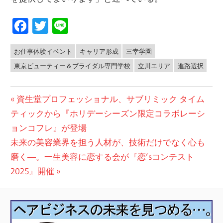
Facebook
Twitter
Line
お仕事体験イベント
キャリア形成
三幸学園
NEWS
東京ビューティー＆ブライダル専門学校
立川エリア
進路選択
投
前
資生堂プロフェッショナル、サブリミック タイム
の
ティックから『ホリデーシーズン限定コラボレーシ
稿
投
ョンコフレ』が登場
ナ
次
稿:
未来の美容業界を担う人材が、技術だけでなく心も
ビ
の
磨く―。一生美容に恋する会が『恋’sコンテスト
投
2025』開催
ゲ
稿:
ー
シ