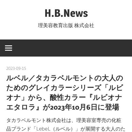
コ
H.B.News
ン
テ
理美容教育出版 株式会社
ン
ツ
へ
ス
キ
2023-09-15
nakamura
ッ
ルベル／タカラベルモントの大人の
プ
ためのグレイカラーシリーズ「ルビ
オナ」から、酸性カラー『ルビオナ
エタロラ』が2023年10月6日に登場
タカラベルモント株式会社は、理美容室専売の化粧
品ブランド「LebeL（ルベル）」が展開する大人のた