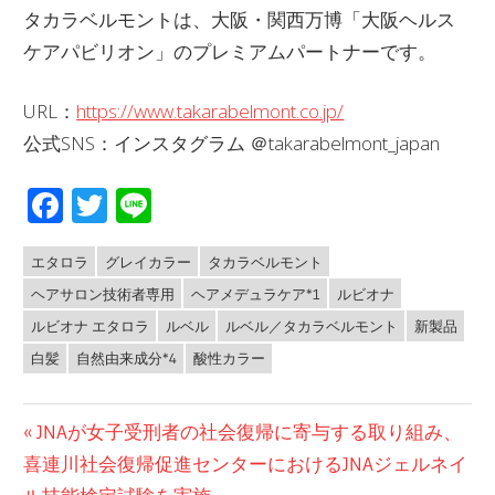
タカラベルモントは、大阪・関西万博「大阪ヘルス
ケアパビリオン」のプレミアムパートナーです。
URL：
https://www.takarabelmont.co.jp/
公式SNS：インスタグラム ＠takarabelmont_japan
Facebook
Twitter
Line
エタロラ
グレイカラー
タカラベルモント
NEWS
ヘアサロン技術者専用
ヘアメデュラケア*1
ルビオナ
ルビオナ エタロラ
ルベル
ルベル／タカラベルモント
新製品
白髪
自然由来成分*4
酸性カラー
投
前
JNAが女子受刑者の社会復帰に寄与する取り組み、
の
喜連川社会復帰促進センターにおけるJNAジェルネイ
稿
投