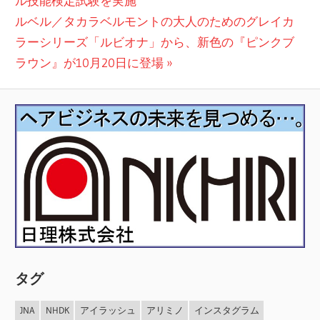
ル技能検定試験を実施
ナ
次
稿:
ルベル／タカラベルモントの大人のためのグレイカ
ビ
の
ラーシリーズ「ルビオナ」から、新色の『ピンクブ
投
ラウン』が10月20日に登場
ゲ
稿:
ー
シ
ョ
ン
タグ
JNA
NHDK
アイラッシュ
アリミノ
インスタグラム