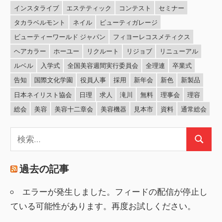
インスタライブ
エステティック
コンテスト
セミナー
タカラベルモント
ネイル
ビューティガレージ
ビューティーワールド ジャパン
フィヨーレコスメティクス
ヘアカラー
ホーユー
リクルート
リジョブ
リニューアル
ルベル
入学式
全国美容週間実行委員会
全理連
卒業式
告知
国際文化学園
役員人事
採用
新年会
新色
新製品
日本ネイリスト協会
日理
求人
滝川
無料
理事会
理容
総会
美容
美容十二章会
美容機器
見本市
資料
通常総会
検
検
索:
索
過去の記事
エラーが発生しました。フィードの配信が停止し
ている可能性があります。再度お試しください。