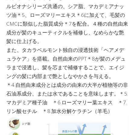
ルビオナシリーズ共通の、シア脂、マカデミアナッ
ツ油＊5、ローズマリーエキス＊6に加えて、毛髪の
CMCに類似した脂質成分＊7を配合。４種の自然由来
成分が髪のキューティクルを補修し、なめらかな艶
髪に仕上げる。
また、タカラベルモント独自の浸透技術「ヘアメデ
ュラケア」を搭載。自然由来のPPT＊8が髪のメデュ
ラまで浸透し、髪を芯まで補修することで、エイジ
ングの髪に内部まで艶としなやかさを与える。
＊4.自然由来成分とは成分の由来の大半が植物等の非
石油系成分、または水であることを意味します。＊5.
マカデミア種子油 ＊6.ローズマリー葉エキス ＊7.
リン酸セチル ＊8.加水分解ケラチン（羊毛）