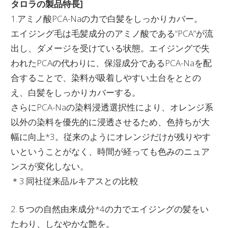
タロラの製品特長]
1.アミノ酸PCA-Naの力で白髪をしっかりカバー。
エイジング毛は毛髪成分のアミノ酸である“PCA”が流
出し、ダメージを受けている状態。エイジングで失
われたPCAの代わりに、保湿成分であるPCA-Naを配
合することで、染料が吸着しやすい土台をととの
え、白髪をしっかりカバーする。
さらにPCA-Naの染料浸透選択性により、オレンジ系
以外の染料を優先的に浸透させるため、色持ちが大
幅に向上*3。従来のようにオレンジだけが残りやす
いということがなく、時間が経っても色みのニュア
ンスが変化しない。
＊3.同社従来品ルキアスとの比較
2.５つの自然由来成分*4の力でエイジングの髪をい
たわり、しなやかな艶を。