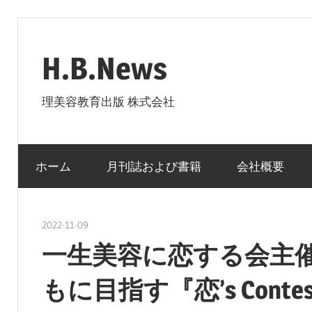
コ
ン
H.B.News
テ
ン
理美容教育出版 株式会社
ツ
へ
ス
ホーム
月刊誌および書籍
会社概要
キ
ッ
プ
2022-11-09
nakamura
一生美容に恋する会主
もに目指す『恋’s Contes