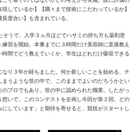
表現しているか】【隅々まで技術にこだわっているか】
成長度合い】も含まれている。
たそうで、入学３ヵ月ほどでハサミの持ち方も薬剤塗
ト練習を開始。本番までに３時間だけ美容師に直接教え
い時間でどう教えていくか、学生はどれだけ吸収できる
になり３年が経ちました。何か新しいことを始める、チ
しまうような世の中で、このままでよいのだろうかとい
生のプロでもあり、世の中に認められた職業。したがっ
う想いで、このコンテストを企画し今回が第２回。どの
みにしています」と期待を寄せると、競技がスタートし