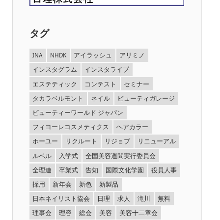
タグ
JNA
NHDK
アイラッシュ
アリミノ
インスタグラム
インスタライブ
エステティック
コンテスト
セミナー
タカラベルモント
ネイル
ビューティガレージ
ビューティーワールド ジャパン
フィヨーレコスメティクス
ヘアカラー
ホーユー
リクルート
リジョブ
リニューアル
ルベル
入学式
全国美容週間実行委員会
全理連
卒業式
告知
国際文化学園
役員人事
採用
新年会
新色
新製品
日本ネイリスト協会
日理
求人
滝川
無料
理事会
理容
総会
美容
美容十二章会