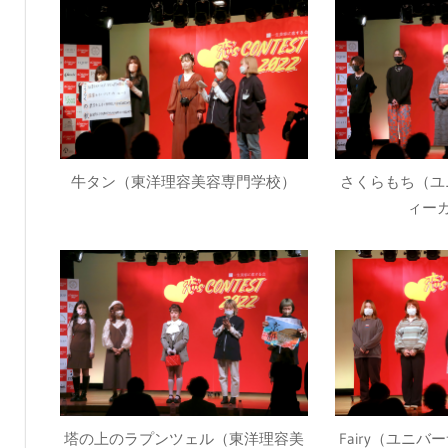
牛タン（東洋理容美容専門学校）
さくらもち（ユ
ィー
塔の上のラプンツェル（東洋理容美
Fairy（ユニ