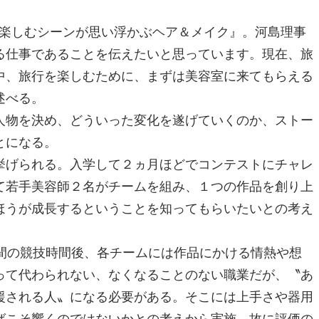
を楽しむシーンが思い浮かぶヘア＆メイク』。河島理事
る仕事であることを伝えたいと思っています。現在、旅
中、旅行を楽しむために、まずは美容室に来てもらえる
述べる。
人物を決め、どういった変化を遂げていくのか、ストー
とになる。
挙げられる。入学して２ヵ月ほどでコンテストにチャレ
て若手美容師２名がチームを組み、１つの作品を創り上
ほうが成長するということを知ってもらいたいとの考え
間の競技時間後、各チームには作品にかける情熱や想
って代わられない、なくなることのない職業だが、〝あ
援される人〟になる必要がある。そこには上手さや器用
ばこそ響くのではないかとの考えから実施。故に評価の