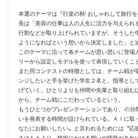
本選のテーマは『行楽の秋! おしゃれして旅行
長は「美容の仕事は人の人生に活力を与えられ
行割などが取り上げられていますが、そうした
ようになればという想いから決定しました」と
このテーマに沿って各チームが思い思いに登場
リーから設定しモデルを使って表現していくこ
また同コンテストの特徴としては、チーム戦が
ンジしたいと手を挙げた学生２名と、指導とし
げていく。ひとりよりも仲間や先輩と取り組む
から、チーム戦にこだわっているという。
もうひとつがプレゼンテーションであり、45分
いを発表する時間が設けられている。ＡＩに取
なたにお願いしたい〟と言われるためには〝応
さはもとより、技術にかける想いや情熱があれ