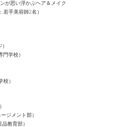
ーンが思い浮かぶヘア＆メイク
：若手美容師2名）
ジ）
ル専門学校）
）
学校）
）
ネージメント部）
粧品教育部）