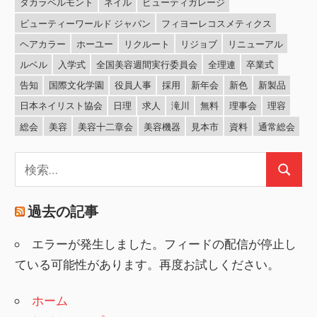
タカラベルモント
ネイル
ビューティガレージ
ビューティーワールド ジャパン
フィヨーレコスメティクス
ヘアカラー
ホーユー
リクルート
リジョブ
リニューアル
ルベル
入学式
全国美容週間実行委員会
全理連
卒業式
告知
国際文化学園
役員人事
採用
新年会
新色
新製品
日本ネイリスト協会
日理
求人
滝川
無料
理事会
理容
総会
美容
美容十二章会
美容機器
見本市
資料
通常総会
検
検
索:
索
過去の記事
エラーが発生しました。フィードの配信が停止し
ている可能性があります。再度お試しください。
ホーム