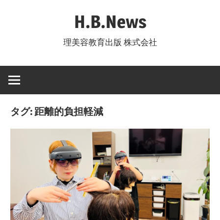
コ
H.B.News
ン
テ
理美容教育出版 株式会社
ン
ツ
へ
ス
キ
タグ:
距離的負担軽減
ッ
プ