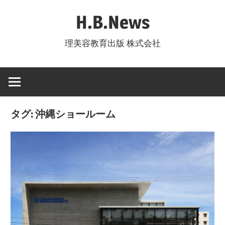
コ
H.B.News
ン
テ
理美容教育出版 株式会社
ン
ツ
へ
ス
キ
タグ:
沖縄ショールーム
ッ
プ