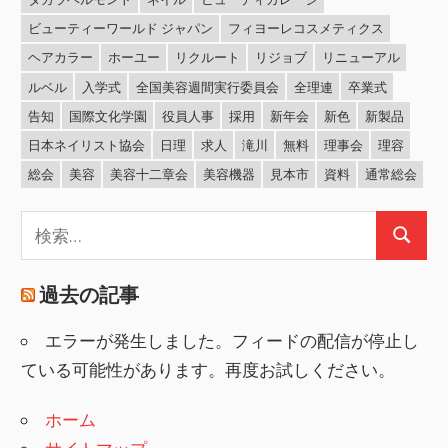
ビューティーワールド ジャパン
フィヨーレコスメティクス
ヘアカラー
ホーユー
リクルート
リジョブ
リニューアル
ルベル
入学式
全国美容週間実行委員会
全理連
卒業式
告知
国際文化学園
役員人事
採用
新年会
新色
新製品
日本ネイリスト協会
日理
求人
滝川
無料
理事会
理容
総会
美容
美容十二章会
美容機器
見本市
資料
通常総会
検
検
索:
索
過去の記事
エラーが発生しました。フィードの配信が停止し
ている可能性があります。再度お試しください。
ホーム