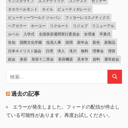
インスタライブ
エステティック
コンテスト
セミナー
タカラベルモント
ネイル
ビューティガレージ
ビューティーワールド ジャパン
フィヨーレコスメティクス
ヘアカラー
ホーユー
リクルート
リジョブ
リニューアル
ルベル
入学式
全国美容週間実行委員会
全理連
卒業式
告知
国際文化学園
役員人事
採用
新年会
新色
新製品
日本ネイリスト協会
日理
求人
滝川
無料
理事会
理容
総会
美容
美容十二章会
美容機器
見本市
資料
通常総会
検
検
索:
索
過去の記事
エラーが発生しました。フィードの配信が停止し
ている可能性があります。再度お試しください。