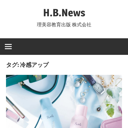
コ
H.B.News
ン
テ
理美容教育出版 株式会社
ン
ツ
へ
ス
キ
タグ:
冷感アップ
ッ
プ