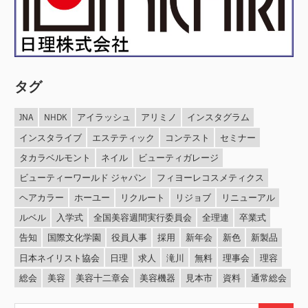
タグ
JNA
NHDK
アイラッシュ
アリミノ
インスタグラム
インスタライブ
エステティック
コンテスト
セミナー
タカラベルモント
ネイル
ビューティガレージ
ビューティーワールド ジャパン
フィヨーレコスメティクス
ヘアカラー
ホーユー
リクルート
リジョブ
リニューアル
ルベル
入学式
全国美容週間実行委員会
全理連
卒業式
告知
国際文化学園
役員人事
採用
新年会
新色
新製品
日本ネイリスト協会
日理
求人
滝川
無料
理事会
理容
総会
美容
美容十二章会
美容機器
見本市
資料
通常総会