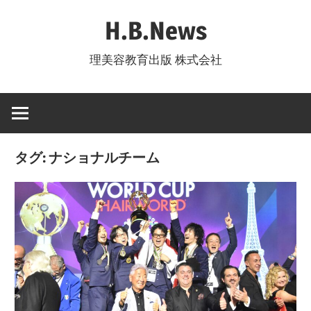
コ
H.B.News
ン
テ
理美容教育出版 株式会社
ン
ツ
へ
ス
キ
タグ:
ナショナルチーム
ッ
プ