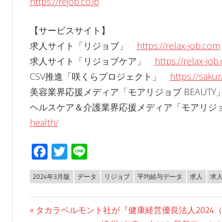
https://rejob.co.jp
【サービスサイト】
求人サイト「リジョブ」
https://relax-job.com
求人サイト「リジョブケア」
https://relax-job
CSV推進「咲くらプロジェクト」
https://sakur
美容業界応援メディア「モアリジョブ BEAUT
ヘルスケア＆介護業界応援メディア「モアリジョブ H
health/
Facebook
Twitter
Line
2024年3月版
データ
リジョブ
平均給与データ
求人
求
NEWS
投
前
タカラベルモント社が『健康経営優良法人2024