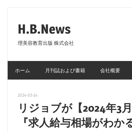
コ
ン
H.B.News
テ
ン
理美容教育出版 株式会社
ツ
へ
ス
ホーム
月刊誌および書籍
会社概要
キ
ッ
プ
2024-03-14
nakamura
リジョブが【2024年
『求人給与相場がわかる