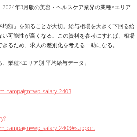
2024年3月版の美容・ヘルスケア業界の業種×エリア
平均額』を知ることが大切。給与相場を大きく下回る給
ない可能性が高くなる。この資料を参考にすれば、相場
できるため、求人の差別化を考える一助になる。
、業種×エリア別 平均給与データ』
m_campaign=wp_salary_2403
ry?
m_campaign=wp_salary_2403#support