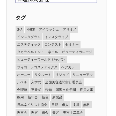
タグ
JNA
NHDK
アイラッシュ
アリミノ
インスタグラム
インスタライブ
エステティック
コンテスト
セミナー
タカラベルモント
ネイル
ビューティガレージ
ビューティーワールド ジャパン
フィヨーレコスメティクス
ヘアカラー
ホーユー
リクルート
リジョブ
リニューアル
ルベル
入学式
全国美容週間実行委員会
全理連
卒業式
告知
国際文化学園
役員人事
採用
新年会
新色
新製品
日本ネイリスト協会
日理
求人
滝川
無料
理事会
理容
総会
美容
美容十二章会