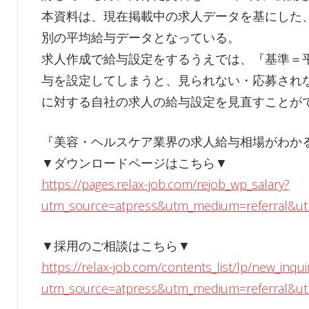
本資料は、現在掲載中の求人データを基にした、
別の平均給与データとなっている。
求人作成で給与設定をするうえでは、『基準＝
与を設定してしまうと、見られない・応募され
に対する自社の求人の給与設定を見直すことが
『美容・ヘルスケア業界の求人給与相場がわかる
▼ダウンロードページはこちら▼
https://pages.relax-job.com/rejob_wp_salary?
utm_source=atpress&utm_medium=referral&ut
▼採用のご相談はこちら▼
https://relax-job.com/contents_list/lp/new_inqui
utm_source=atpress&utm_medium=referral&ut