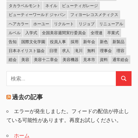
タカラベルモント
ネイル
ビューティガレージ
ビューティーワールド ジャパン
フィヨーレコスメティクス
ヘアカラー
ホーユー
リクルート
リジョブ
リニューアル
ルベル
入学式
全国美容週間実行委員会
全理連
卒業式
告知
国際文化学園
役員人事
採用
新年会
新色
新製品
日本ネイリスト協会
日理
求人
滝川
無料
理事会
理容
総会
美容
美容十二章会
美容機器
見本市
資料
通常総会
検
検
索:
索
過去の記事
エラーが発生しました。フィードの配信が停止し
ている可能性があります。再度お試しください。
ホーム