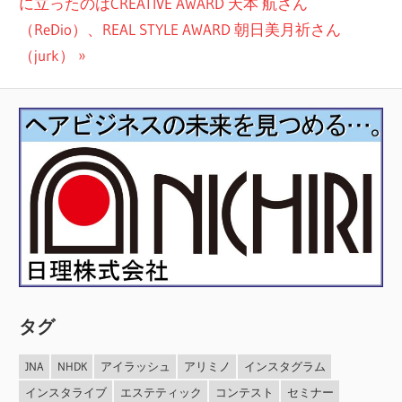
ビ
の
に立ったのはCREATIVE AWARD 天本 航さん
投
（ReDio）、REAL STYLE AWARD 朝日美月祈さん
ゲ
稿:
（jurk）
ー
シ
ョ
ン
タグ
JNA
NHDK
アイラッシュ
アリミノ
インスタグラム
インスタライブ
エステティック
コンテスト
セミナー