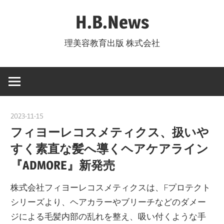
コ
H.B.News
ン
テ
理美容教育出版 株式会社
ン
ツ
へ
ス
キ
2023-11-15
nakamura
ッ
フィヨーレコスメティクス、扱いや
プ
すく素直な髪へ導くヘアケアライン
『ADMORE』新発売
株式会社フィヨーレコスメティクスは、Fプロテクト
シリーズより、ヘアカラーやブリーチなどのダメー
ジによる毛髪内部の乱れを整え、吸い付くような手