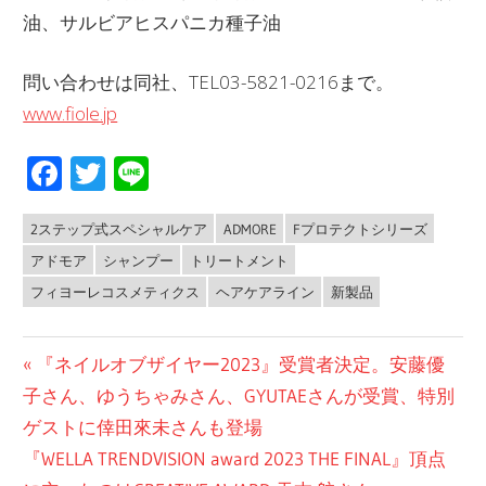
油、サルビアヒスパニカ種子油
問い合わせは同社、TEL03-5821-0216まで。
www.fiole.jp
Facebook
Twitter
Line
2ステップ式スペシャルケア
ADMORE
Fプロテクトシリーズ
NEWS
アドモア
シャンプー
トリートメント
フィヨーレコスメティクス
ヘアケアライン
新製品
投
前
『ネイルオブザイヤー2023』受賞者決定。安藤優
の
子さん、ゆうちゃみさん、GYUTAEさんが受賞、特別
稿
投
ゲストに倖田來未さんも登場
ナ
次
稿:
『WELLA TRENDVISION award 2023 THE FINAL』頂点