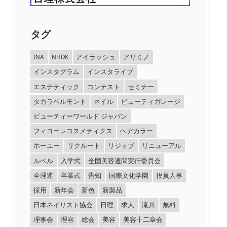
タグ
JNA
NHDK
アイラッシュ
アリミノ
インスタグラム
インスタライブ
エステティック
コンテスト
セミナー
タカラベルモント
ネイル
ビューティガレージ
ビューティーワールド ジャパン
フィヨーレコスメティクス
ヘアカラー
ホーユー
リクルート
リジョブ
リニューアル
ルベル
入学式
全国美容週間実行委員会
全理連
卒業式
告知
国際文化学園
役員人事
採用
新年会
新色
新製品
日本ネイリスト協会
日理
求人
滝川
無料
理事会
理容
総会
美容
美容十二章会