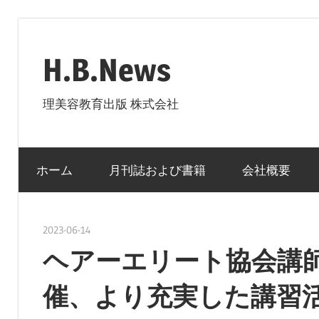
コ
ン
H.B.News
テ
ン
理美容教育出版 株式会社
ツ
へ
ス
ホーム
月刊誌および書籍
会社概要
キ
ッ
プ
2023-06-14
nakamura
ヘアーエリート協会講
催、より充実した講習