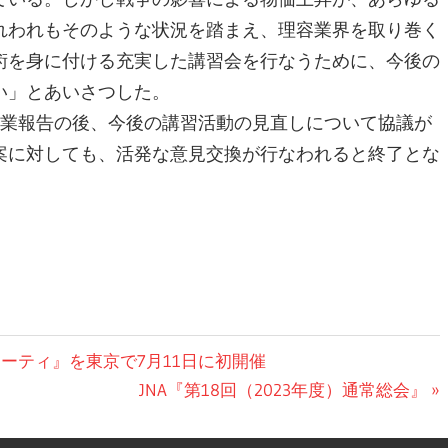
れわれもそのような状況を踏まえ、理容業界を取り巻く
術を身に付ける充実した講習会を行なうために、今後の
い」とあいさつした。
事業報告の後、今後の講習活動の見直しについて協議が
案に対しても、活発な意見交換が行なわれると終了とな
ーティ』を東京で7月11日に初開催
次
JNA『第18回（2023年度）通常総会』
の
投