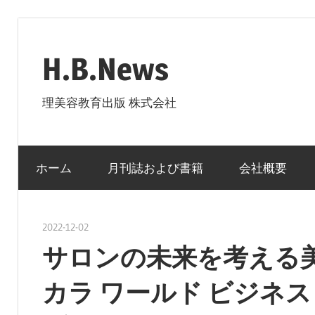
コ
ン
H.B.News
テ
ン
理美容教育出版 株式会社
ツ
へ
ス
ホーム
月刊誌および書籍
会社概要
キ
ッ
プ
2022-12-02
nakamura
サロンの未来を考える美の
カラ ワールド ビジネス