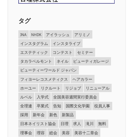
タグ
JNA
NHDK
アイラッシュ
アリミノ
インスタグラム
インスタライブ
エステティック
コンテスト
セミナー
タカラベルモント
ネイル
ビューティガレージ
ビューティーワールド ジャパン
フィヨーレコスメティクス
ヘアカラー
ホーユー
リクルート
リジョブ
リニューアル
ルベル
入学式
全国美容週間実行委員会
全理連
卒業式
告知
国際文化学園
役員人事
採用
新年会
新色
新製品
日本ネイリスト協会
日理
求人
滝川
無料
理事会
理容
総会
美容
美容十二章会