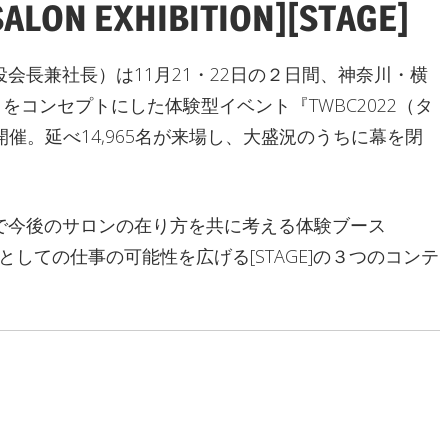
ALON EXHIBITION][STAGE]
会長兼社長）は11月21・22日の２日間、神奈川・横
UL?」をコンセプトにした体験型イベント『TWBC2022（タ
を開催。延べ14,965名が来場し、大盛況のうちに幕を閉
で今後のサロンの在り方を共に考える体験ブース
N]、理美容師としての仕事の可能性を広げる[STAGE]の３つのコンテ