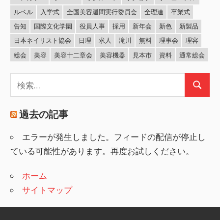
ルベル
入学式
全国美容週間実行委員会
全理連
卒業式
告知
国際文化学園
役員人事
採用
新年会
新色
新製品
日本ネイリスト協会
日理
求人
滝川
無料
理事会
理容
総会
美容
美容十二章会
美容機器
見本市
資料
通常総会
検
検
索:
索
過去の記事
エラーが発生しました。フィードの配信が停止し
ている可能性があります。再度お試しください。
ホーム
サイトマップ