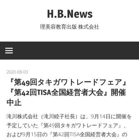
コ
H.B.News
ン
テ
理美容教育出版 株式会社
ン
ツ
へ
ス
キ
2020-08-03
nakamura
ッ
『第49回タキガワトレードフェア』
プ
『第42回TISA全国経営者大会』開催
中止
滝川株式会社（滝川睦子社長）は、9月14日に開催を
予定していた『第49回タキガワトレードフェア』、
および9月15日の『第42回TISA全国経営者大会』の