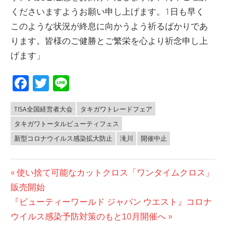
くださいますようお願い申し上げます。1日も早く
このような状況が終息に向かうよう祈るばかりであ
ります。皆様のご健勝とご繁栄を心より祈念申し上
げます」
Facebook
Twitter
Line
TISA全国経営者大会
タキガワトレードフェア
NEWS
タキガワトータルビューティフェス
新型コロナウイルス感染拡大防止
滝川
開催中止
投
前
使い捨て可能なカットクロス「ワンタイムクロス」
の
販売開始
稿
次
投
『ビューティーワールド ジャパン ウエスト』コロナ
ナ
の
稿:
ウイルス感染予防対策のもと10月開催へ