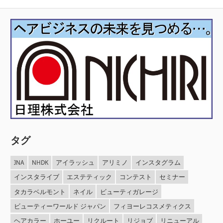
ビ
投
稿:
ゲ
ー
シ
ョ
ン
タグ
JNA
NHDK
アイラッシュ
アリミノ
インスタグラム
インスタライブ
エステティック
コンテスト
セミナー
タカラベルモント
ネイル
ビューティガレージ
ビューティーワールド ジャパン
フィヨーレコスメティクス
ヘアカラー
ホーユー
リクルート
リジョブ
リニューアル