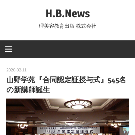
コ
H.B.News
ン
テ
理美容教育出版 株式会社
ン
ツ
へ
ス
キ
2020-02-11
ishizuka
ッ
山野学苑『合同認定証授与式』545名
プ
の新講師誕生