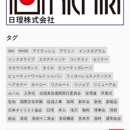
ョ
ン
タグ
JNA
NHDK
アイラッシュ
アリミノ
インスタグラム
インスタライブ
エステティック
コンテスト
セミナー
タカラベルモント
ネイル
ビューティガレージ
ビューティーワールド ジャパン
フィヨーレコスメティクス
ヘアカラー
ホーユー
リクルート
リジョブ
リニューアル
ルベル
入学式
全国美容週間実行委員会
全理連
卒業式
告知
国際文化学園
役員人事
採用
新年会
新色
新製品
日本ネイリスト協会
日理
求人
滝川
無料
理事会
理容
総会
美容
美容十二章会
美容機器
見本市
資料
通常総会