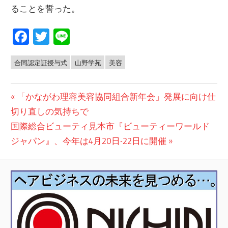
ることを誓った。
Facebook
Twitter
Line
合同認定証授与式
山野学苑
美容
NEWS
投
前
「かながわ理容美容協同組合新年会」発展に向け仕
の
切り直しの気持ちで
稿
次
投
国際総合ビューティ見本市『ビューティーワールド
ナ
の
稿:
ジャパン』、今年は4月20日-22日に開催
ビ
投
稿:
ゲ
ー
シ