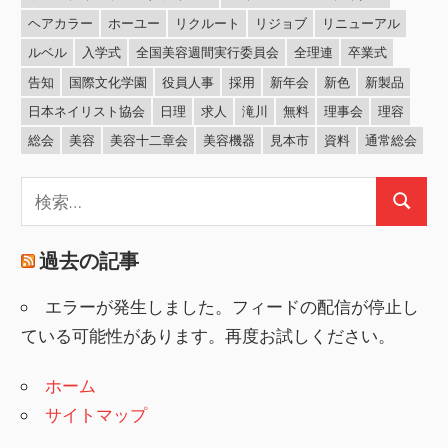
ヘアカラー
ホーユー
リクルート
リジョブ
リニューアル
ルベル
入学式
全国美容週間実行委員会
全理連
卒業式
告知
国際文化学園
役員人事
採用
新年会
新色
新製品
日本ネイリスト協会
日理
求人
滝川
無料
理事会
理容
総会
美容
美容十二章会
美容機器
見本市
資料
通常総会
検
検
索:
索
過去の記事
エラーが発生しました。フィードの配信が停止し
ている可能性があります。再度お試しください。
ホーム
サイトマップ