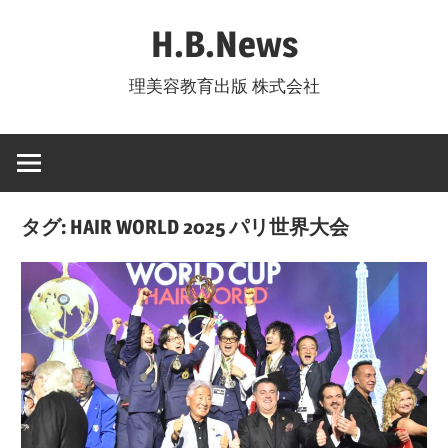
コ
H.B.News
ン
テ
理美容教育出版 株式会社
ン
ツ
へ
ス
キ
タグ:
HAIR WORLD 2025 パリ世界大会
ッ
プ