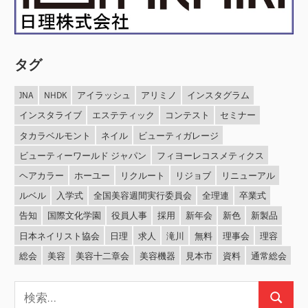
タグ
JNA
NHDK
アイラッシュ
アリミノ
インスタグラム
インスタライブ
エステティック
コンテスト
セミナー
タカラベルモント
ネイル
ビューティガレージ
ビューティーワールド ジャパン
フィヨーレコスメティクス
ヘアカラー
ホーユー
リクルート
リジョブ
リニューアル
ルベル
入学式
全国美容週間実行委員会
全理連
卒業式
告知
国際文化学園
役員人事
採用
新年会
新色
新製品
日本ネイリスト協会
日理
求人
滝川
無料
理事会
理容
総会
美容
美容十二章会
美容機器
見本市
資料
通常総会
検
検