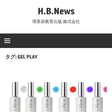
コ
H.B.News
ン
テ
理美容教育出版 株式会社
ン
ツ
へ
ス
キ
タグ:
GEL PLAY
ッ
プ