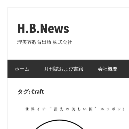
コ
ン
H.B.News
テ
ン
理美容教育出版 株式会社
ツ
へ
ス
ホーム
月刊誌および書籍
会社概要
キ
ッ
プ
タグ:
Craft