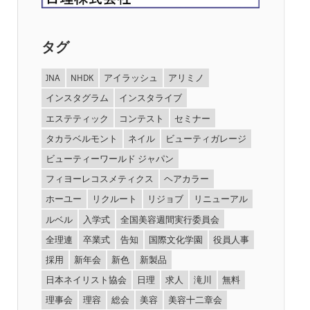
タグ
JNA
NHDK
アイラッシュ
アリミノ
インスタグラム
インスタライブ
エステティック
コンテスト
セミナー
タカラベルモント
ネイル
ビューティガレージ
ビューティーワールド ジャパン
フィヨーレコスメティクス
ヘアカラー
ホーユー
リクルート
リジョブ
リニューアル
ルベル
入学式
全国美容週間実行委員会
全理連
卒業式
告知
国際文化学園
役員人事
採用
新年会
新色
新製品
日本ネイリスト協会
日理
求人
滝川
無料
理事会
理容
総会
美容
美容十二章会