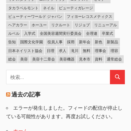
タカラベルモント
ネイル
ビューティガレージ
ビューティーワールド ジャパン
フィヨーレコスメティクス
ヘアカラー
ホーユー
リクルート
リジョブ
リニューアル
ルベル
入学式
全国美容週間実行委員会
全理連
卒業式
告知
国際文化学園
役員人事
採用
新年会
新色
新製品
日本ネイリスト協会
日理
求人
滝川
無料
理事会
理容
総会
美容
美容十二章会
美容機器
見本市
資料
通常総会
検
検
索:
索
過去の記事
エラーが発生しました。フィードの配信が停止し
ている可能性があります。再度お試しください。
ホーム