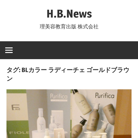
コ
H.B.News
ン
テ
理美容教育出版 株式会社
ン
ツ
へ
ス
キ
タグ:
BLカラー ラディーチェ ゴールドブラウ
ッ
ン
プ