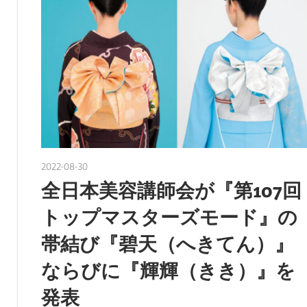
2022-08-30
nakamura
全日本美容講師会が『第107回
トップマスターズモード』の
帯結び『碧天（へきてん）』
ならびに『輝輝（きき）』を
発表