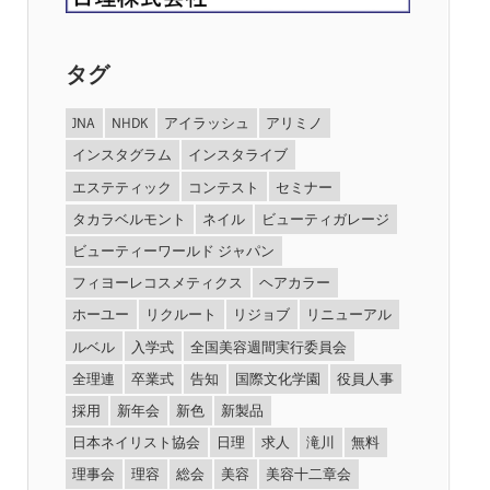
タグ
JNA
NHDK
アイラッシュ
アリミノ
インスタグラム
インスタライブ
エステティック
コンテスト
セミナー
タカラベルモント
ネイル
ビューティガレージ
ビューティーワールド ジャパン
フィヨーレコスメティクス
ヘアカラー
ホーユー
リクルート
リジョブ
リニューアル
ルベル
入学式
全国美容週間実行委員会
全理連
卒業式
告知
国際文化学園
役員人事
採用
新年会
新色
新製品
日本ネイリスト協会
日理
求人
滝川
無料
理事会
理容
総会
美容
美容十二章会