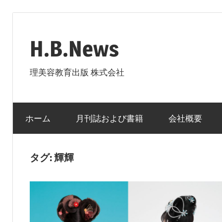
コ
ン
H.B.News
テ
ン
理美容教育出版 株式会社
ツ
へ
ス
ホーム
月刊誌および書籍
会社概要
キ
ッ
プ
タグ:
輝輝