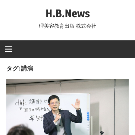
コ
H.B.News
ン
テ
理美容教育出版 株式会社
ン
ツ
へ
ス
キ
タグ:
講演
ッ
プ