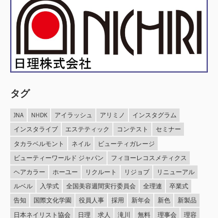
タグ
JNA
NHDK
アイラッシュ
アリミノ
インスタグラム
インスタライブ
エステティック
コンテスト
セミナー
タカラベルモント
ネイル
ビューティガレージ
ビューティーワールド ジャパン
フィヨーレコスメティクス
ヘアカラー
ホーユー
リクルート
リジョブ
リニューアル
ルベル
入学式
全国美容週間実行委員会
全理連
卒業式
告知
国際文化学園
役員人事
採用
新年会
新色
新製品
日本ネイリスト協会
日理
求人
滝川
無料
理事会
理容