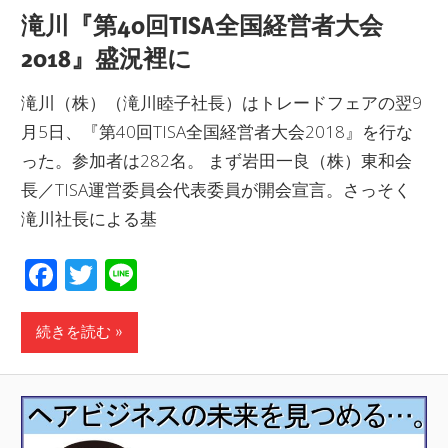
滝川『第40回TISA全国経営者大会
2018』盛況裡に
滝川（株）（滝川睦子社長）はトレードフェアの翌9
月5日、『第40回TISA全国経営者大会2018』を行な
った。参加者は282名。 まず岩田一良（株）東和会
長／TISA運営委員会代表委員が開会宣言。さっそく
滝川社長による基
Facebook
Twitter
Line
続きを読む