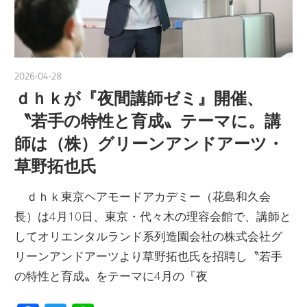
2026-04-28
nakamura
ｄｈｋが『夜間講師ゼミ』開催、
〝若手の特性と育成〟テーマに。講
師は（株）グリーンアンドアーツ・
草野拓也氏
ｄｈｋ東京ヘアモードアカデミー（花島和久会
長）は4月10日、東京・代々木の理容会館で、講師と
してオリエンタルランド系列造園会社の株式会社グ
リーンアンドアーツより草野拓也氏を招聘し〝若手
の特性と育成〟をテーマに4月の『夜