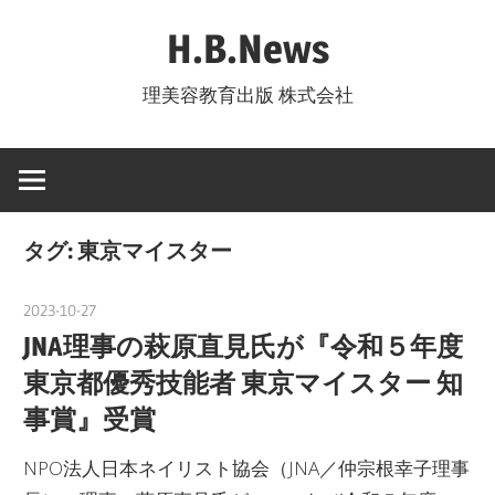
コ
H.B.News
ン
テ
理美容教育出版 株式会社
ン
ツ
へ
ス
キ
タグ:
東京マイスター
ッ
プ
2023-10-27
nakamura
JNA理事の萩原直見氏が『令和５年度
東京都優秀技能者 東京マイスター 知
事賞』受賞
NPO法人日本ネイリスト協会（JNA／仲宗根幸子理事