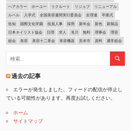
ヘアカラー
ホーユー
リクルート
リジョブ
リニューアル
ルベル
入学式
全国美容週間実行委員会
全理連
卒業式
告知
国際文化学園
役員人事
採用
新年会
新色
新製品
日本ネイリスト協会
日理
求人
滝川
無料
理事会
理容
総会
美容
美容十二章会
美容機器
見本市
資料
通常総会
検
検
索:
索
過去の記事
エラーが発生しました。フィードの配信が停止し
ている可能性があります。再度お試しください。
ホーム
サイトマップ