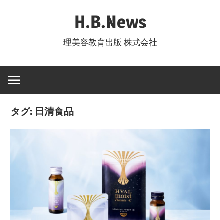
コ
H.B.News
ン
テ
理美容教育出版 株式会社
ン
ツ
へ
ス
キ
タグ:
日清食品
ッ
プ