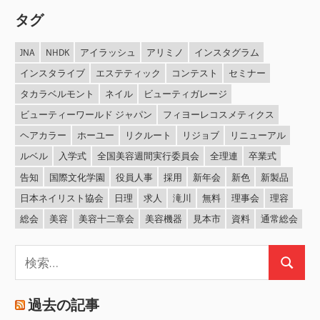
タグ
JNA
NHDK
アイラッシュ
アリミノ
インスタグラム
インスタライブ
エステティック
コンテスト
セミナー
タカラベルモント
ネイル
ビューティガレージ
ビューティーワールド ジャパン
フィヨーレコスメティクス
ヘアカラー
ホーユー
リクルート
リジョブ
リニューアル
ルベル
入学式
全国美容週間実行委員会
全理連
卒業式
告知
国際文化学園
役員人事
採用
新年会
新色
新製品
日本ネイリスト協会
日理
求人
滝川
無料
理事会
理容
総会
美容
美容十二章会
美容機器
見本市
資料
通常総会
検
検
索:
索
過去の記事