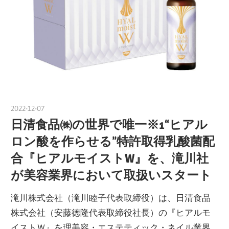
2022-12-07
nakamura
日清食品㈱の世界で唯一※1“ヒアル
ロン酸を作らせる”特許取得乳酸菌配
合『ヒアルモイストW』を、滝川社
が美容業界において取扱いスタート
滝川株式会社（滝川睦子代表取締役）は、日清食品
株式会社（安藤徳隆代表取締役社長）の『ヒアルモ
イストＷ』を理美容・エステティック・ネイル業界