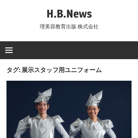
コ
H.B.News
ン
テ
理美容教育出版 株式会社
ン
ツ
へ
ス
キ
タグ:
展示スタッフ用ユニフォーム
ッ
プ