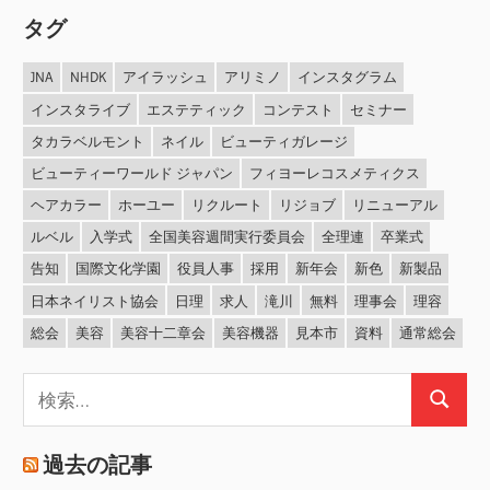
タグ
JNA
NHDK
アイラッシュ
アリミノ
インスタグラム
インスタライブ
エステティック
コンテスト
セミナー
タカラベルモント
ネイル
ビューティガレージ
ビューティーワールド ジャパン
フィヨーレコスメティクス
ヘアカラー
ホーユー
リクルート
リジョブ
リニューアル
ルベル
入学式
全国美容週間実行委員会
全理連
卒業式
告知
国際文化学園
役員人事
採用
新年会
新色
新製品
日本ネイリスト協会
日理
求人
滝川
無料
理事会
理容
総会
美容
美容十二章会
美容機器
見本市
資料
通常総会
検
検
索:
索
過去の記事