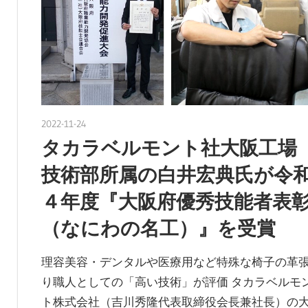
2022-11-24
nakamura
タカラベルモント社大阪工場
技術部所属の白井宏典氏が令
４年度『大阪府優秀技能者表
（なにわの名工）』を受賞
理容美容・デンタルや医療用など特殊な椅子の革
り職人としての「高い技術」が評価 タカラベルモ
ト株式会社（吉川秀隆代表取締役会長兼社長）の