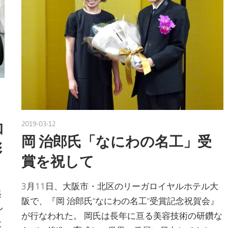
2019-03-12
nakamura
和
岡 治郎氏「なにわの名工」受
彰
賞を祝して
3月11日、大阪市・北区のリーガロイヤルホテル大
張
阪で、『岡 治郎氏“なにわの名工”受賞記念祝賀会』
ン
が行なわれた。 岡氏は長年に亘る美容技術の研鑽な
大