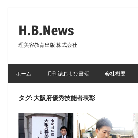
コ
ン
H.B.News
テ
ン
理美容教育出版 株式会社
ツ
へ
ス
ホーム
月刊誌および書籍
会社概要
キ
ッ
プ
タグ:
大阪府優秀技能者表彰