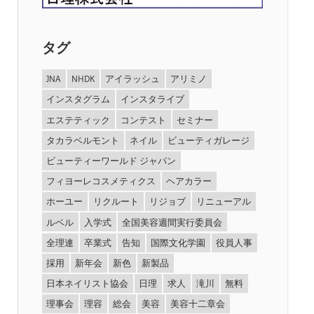
タグ
JNA
NHDK
アイラッシュ
アリミノ
インスタグラム
インスタライブ
エステティック
コンテスト
セミナー
タカラベルモント
ネイル
ビューティガレージ
ビューティーワールド ジャパン
フィヨーレコスメティクス
ヘアカラー
ホーユー
リクルート
リジョブ
リニューアル
ルベル
入学式
全国美容週間実行委員会
全理連
卒業式
告知
国際文化学園
役員人事
採用
新年会
新色
新製品
日本ネイリスト協会
日理
求人
滝川
無料
理事会
理容
総会
美容
美容十二章会