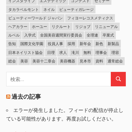
インスタライブ
エステティック
コンテスト
セミナー
タカラベルモント
ネイル
ビューティガレージ
ビューティーワールド ジャパン
フィヨーレコスメティクス
ヘアカラー
ホーユー
リクルート
リジョブ
リニューアル
ルベル
入学式
全国美容週間実行委員会
全理連
卒業式
告知
国際文化学園
役員人事
採用
新年会
新色
新製品
日本ネイリスト協会
日理
求人
滝川
無料
理事会
理容
総会
美容
美容十二章会
美容機器
見本市
資料
通常総会
検
検
索:
索
過去の記事
エラーが発生しました。フィードの配信が停止し
ている可能性があります。再度お試しください。