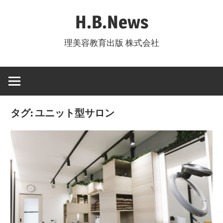
コ
H.B.News
ン
テ
理美容教育出版 株式会社
ン
ツ
へ
ス
キ
タグ:
ユニット型サロン
ッ
プ