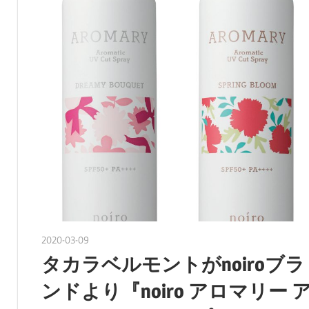
2020-03-09
nakamura
タカラベルモントがnoiroブラ
ンドより『noiro アロマリー 