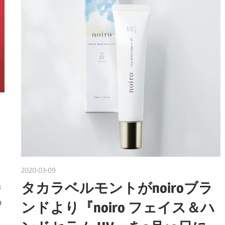
2020-03-09
nakamura
タカラベルモントがnoiroブラ
香
の
ンドより『noiro フェイス＆ハ