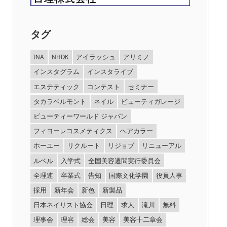
タグ
JNA
NHDK
アイラッシュ
アリミノ
インスタグラム
インスタライブ
エステティック
コンテスト
セミナー
タカラベルモント
ネイル
ビューティガレージ
ビューティーワールド ジャパン
フィヨーレコスメティクス
ヘアカラー
ホーユー
リクルート
リジョブ
リニューアル
ルベル
入学式
全国美容週間実行委員会
全理連
卒業式
告知
国際文化学園
役員人事
採用
新年会
新色
新製品
日本ネイリスト協会
日理
求人
滝川
無料
理事会
理容
総会
美容
美容十二章会