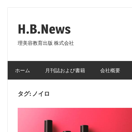
コ
ン
H.B.News
テ
ン
理美容教育出版 株式会社
ツ
へ
ス
ホーム
月刊誌および書籍
会社概要
キ
ッ
プ
タグ:
ノイロ