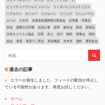
ビューティーワールド ジャパン
フィヨーレコスメティクス
ヘアカラー
ホーユー
リクルート
リジョブ
リニューアル
ルベル
入学式
全国美容週間実行委員会
全理連
卒業式
告知
国際文化学園
役員人事
採用
新年会
新色
新製品
日本ネイリスト協会
日理
求人
滝川
無料
理事会
理容
総会
美容
美容十二章会
美容機器
見本市
資料
通常総会
検
検
索:
索
過去の記事
エラーが発生しました。フィードの配信が停止し
ている可能性があります。再度お試しください。
ホーム