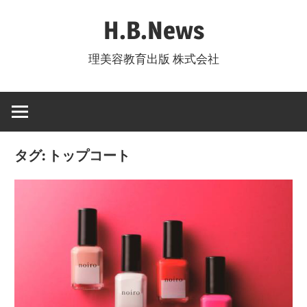
コ
H.B.News
ン
テ
理美容教育出版 株式会社
ン
ツ
へ
ス
キ
タグ:
トップコート
ッ
プ