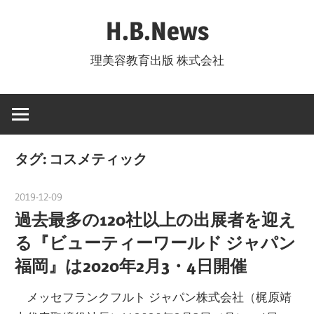
コ
H.B.News
ン
テ
理美容教育出版 株式会社
ン
ツ
へ
ス
キ
タグ:
コスメティック
ッ
プ
2019-12-09
nakamura
過去最多の120社以上の出展者を迎え
る『ビューティーワールド ジャパン
福岡』は2020年2月3・4日開催
メッセフランクフルト ジャパン株式会社（梶原靖