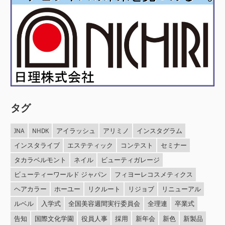
ペ
ー
ジ
送
り
タグ
JNA
NHDK
アイラッシュ
アリミノ
インスタグラム
インスタライブ
エステティック
コンテスト
セミナー
タカラベルモント
ネイル
ビューティガレージ
ビューティーワールド ジャパン
フィヨーレコスメティクス
ヘアカラー
ホーユー
リクルート
リジョブ
リニューアル
ルベル
入学式
全国美容週間実行委員会
全理連
卒業式
告知
国際文化学園
役員人事
採用
新年会
新色
新製品