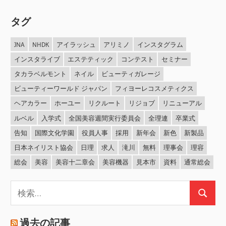
タグ
JNA
NHDK
アイラッシュ
アリミノ
インスタグラム
インスタライブ
エステティック
コンテスト
セミナー
タカラベルモント
ネイル
ビューティガレージ
ビューティーワールド ジャパン
フィヨーレコスメティクス
ヘアカラー
ホーユー
リクルート
リジョブ
リニューアル
ルベル
入学式
全国美容週間実行委員会
全理連
卒業式
告知
国際文化学園
役員人事
採用
新年会
新色
新製品
日本ネイリスト協会
日理
求人
滝川
無料
理事会
理容
総会
美容
美容十二章会
美容機器
見本市
資料
通常総会
検
検
索:
索
過去の記事