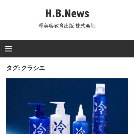
コ
H.B.News
ン
テ
理美容教育出版 株式会社
ン
ツ
へ
ス
キ
タグ:
クラシエ
ッ
プ