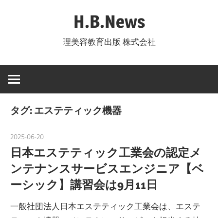
コ
H.B.News
ン
テ
理美容教育出版 株式会社
ン
ツ
へ
ス
キ
タグ:
エステティック機器
ッ
プ
2025-06-20
nakamura
日本エステティック工業会の認定メ
ンテナンスサービスエンジニア【ベ
ーシック】講習会は9月11日
一般社団法人日本エステティック工業会は、エステ