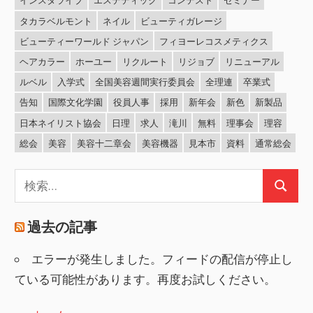
インスタライブ
エステティック
コンテスト
セミナー
タカラベルモント
ネイル
ビューティガレージ
ビューティーワールド ジャパン
フィヨーレコスメティクス
ヘアカラー
ホーユー
リクルート
リジョブ
リニューアル
ルベル
入学式
全国美容週間実行委員会
全理連
卒業式
告知
国際文化学園
役員人事
採用
新年会
新色
新製品
日本ネイリスト協会
日理
求人
滝川
無料
理事会
理容
総会
美容
美容十二章会
美容機器
見本市
資料
通常総会
検
検
索:
索
過去の記事
エラーが発生しました。フィードの配信が停止し
ている可能性があります。再度お試しください。