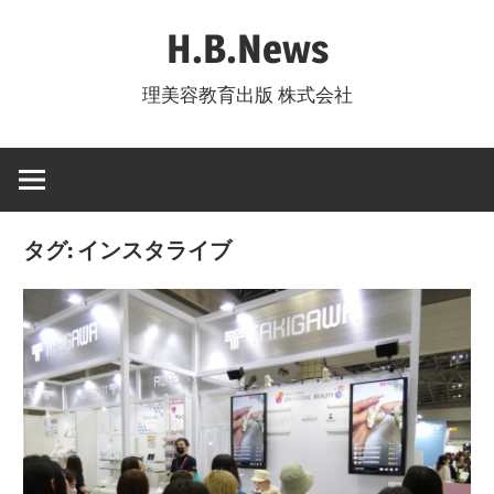
コ
H.B.News
ン
テ
理美容教育出版 株式会社
ン
ツ
へ
ス
キ
タグ:
インスタライブ
ッ
プ