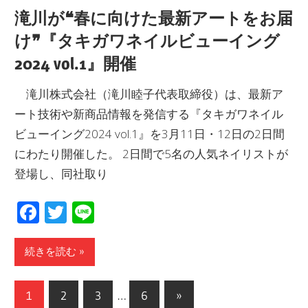
滝川が❝春に向けた最新アートをお届
け❞『タキガワネイルビューイング
2024 vol.1』開催
滝川株式会社（滝川睦子代表取締役）は、最新ア
ート技術や新商品情報を発信する『タキガワネイル
ビューイング2024 vol.1』を3月11日・12日の2日間
にわたり開催した。 2日間で5名の人気ネイリストが
登場し、同社取り
Facebook
Twitter
Line
続きを読む
投
次
1
2
3
…
6
»