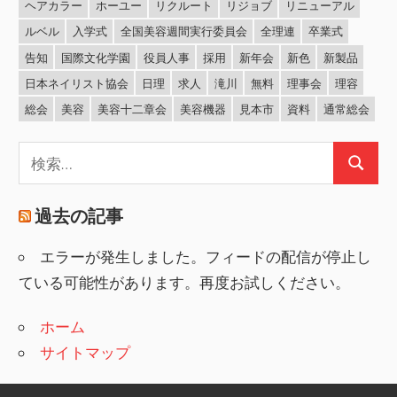
ヘアカラー
ホーユー
リクルート
リジョブ
リニューアル
ルベル
入学式
全国美容週間実行委員会
全理連
卒業式
告知
国際文化学園
役員人事
採用
新年会
新色
新製品
日本ネイリスト協会
日理
求人
滝川
無料
理事会
理容
総会
美容
美容十二章会
美容機器
見本市
資料
通常総会
検
検
索:
索
過去の記事
エラーが発生しました。フィードの配信が停止し
ている可能性があります。再度お試しください。
ホーム
サイトマップ