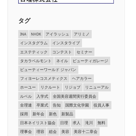
タグ
JNA
NHDK
アイラッシュ
アリミノ
インスタグラム
インスタライブ
エステティック
コンテスト
セミナー
タカラベルモント
ネイル
ビューティガレージ
ビューティーワールド ジャパン
フィヨーレコスメティクス
ヘアカラー
ホーユー
リクルート
リジョブ
リニューアル
ルベル
入学式
全国美容週間実行委員会
全理連
卒業式
告知
国際文化学園
役員人事
採用
新年会
新色
新製品
日本ネイリスト協会
日理
求人
滝川
無料
理事会
理容
総会
美容
美容十二章会