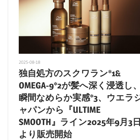
2025-08-18
nakamura
独自処方のスクワラン*1&
OMEGA-9*2が髪へ深く浸透し
瞬間なめらか実感*3、ウエラ
ャパンから『ULTIME
SMOOTH』ライン2025年9月3
より販売開始