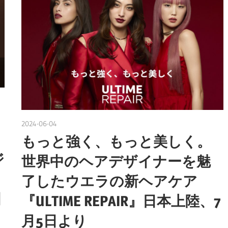
2024-06-04
nakamura
、
もっと強く、もっと美しく。
ジ
世界中のヘアデザイナーを魅
了したウエラの新ヘアケア
日
『ULTIME REPAIR』日本上陸、7
月5日より