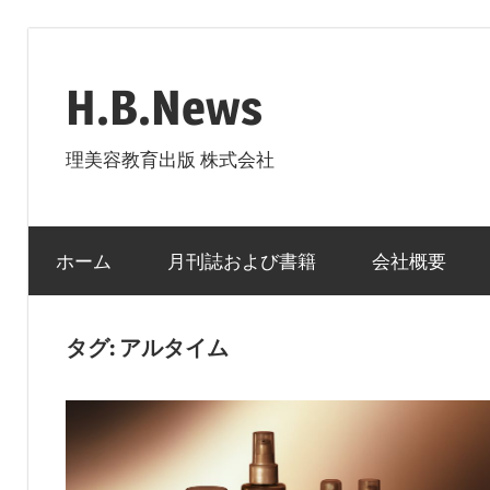
コ
ン
H.B.News
テ
ン
理美容教育出版 株式会社
ツ
へ
ス
ホーム
月刊誌および書籍
会社概要
キ
ッ
プ
タグ:
アルタイム