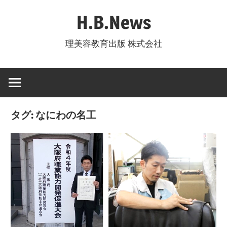
コ
H.B.News
ン
テ
理美容教育出版 株式会社
ン
ツ
へ
ス
キ
タグ:
なにわの名工
ッ
プ