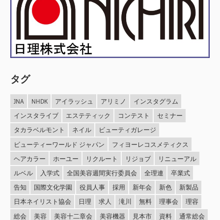
タグ
JNA
NHDK
アイラッシュ
アリミノ
インスタグラム
インスタライブ
エステティック
コンテスト
セミナー
タカラベルモント
ネイル
ビューティガレージ
ビューティーワールド ジャパン
フィヨーレコスメティクス
ヘアカラー
ホーユー
リクルート
リジョブ
リニューアル
ルベル
入学式
全国美容週間実行委員会
全理連
卒業式
告知
国際文化学園
役員人事
採用
新年会
新色
新製品
日本ネイリスト協会
日理
求人
滝川
無料
理事会
理容
総会
美容
美容十二章会
美容機器
見本市
資料
通常総会