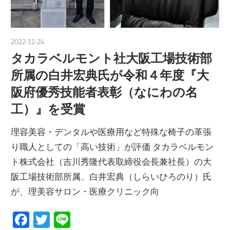
2022-11-24
nakamura
タカラベルモント社大阪工場技術部
所属の白井宏典氏が令和４年度『大
阪府優秀技能者表彰（なにわの名
工）』を受賞
理容美容・デンタルや医療用など特殊な椅子の革張
り職人としての「高い技術」が評価 タカラベルモン
ト株式会社（吉川秀隆代表取締役会長兼社長）の大
阪工場技術部所属、白井宏典（しらいひろのり）氏
が、理美容サロン・医療クリニック向
Facebook
Twitter
Line